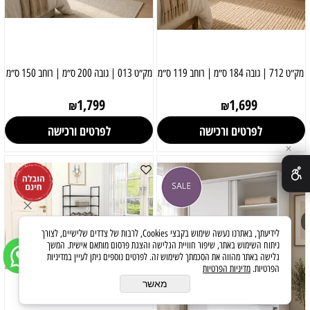
מק״ט 712 | גובה 184 ס״מ | רוחב 119 ס״מ
מק״ט 013 | גובה 200 ס״מ | רוחב 150 ס״מ
1,799
1,699
₪
₪
לפרטים ורכישה
לפרטים ורכישה
✕
לידיעתך, באתרנו נעשה שימוש בקבצי Cookies, לרבות של צדדים שלישיים, לצורך
ניתוח השימוש באתר, שיפור חוויית הגלישה והצגת פרסום מותאם אישית. המשך
גלישה באתר מהווה את הסכמתך לשימוש זה. לפרטים נוספים ניתן לעיין במדיניות
הפרטיות.
מדיניות הפרטיות
מאשר