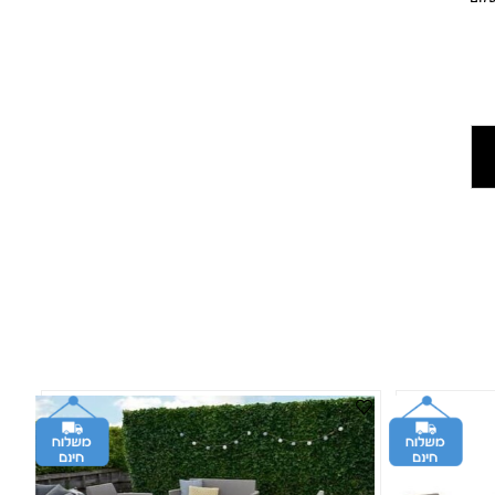
דה
 |
ום