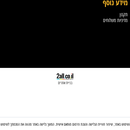
ע נוסף
צ
20
ות משלוחים
כת
om
בניית אתרים