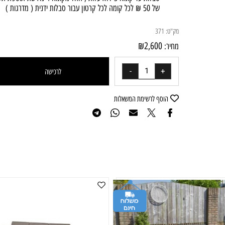
הובלה ליישובים מרוחקים בתוספת תשלום | דרומית לבאר שבע, יהו
ושומרון, בקעת הירדן, רמת הגולן, מעלה אדומים, בית שאן והעמקים
יתכנו יישובים נוספים
סבלות עד קומה 3 ללא עלות , החל מקומה 4 נדרשת תוספת תשל
של 50 ₪ לכל קומה לכל קרטון עבור סבלות ידנית ( מדרגות )
מק"ט:
371
₪
2,600
מחיר:
לרכישה
הוסף לרשימת המשאלות