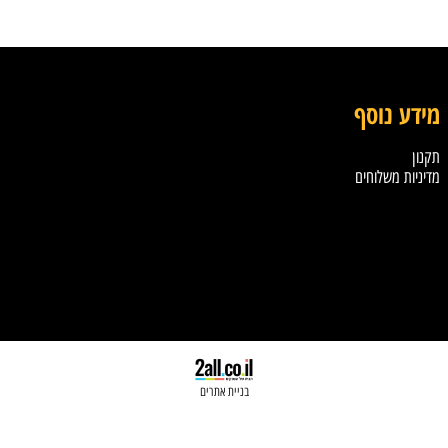
מחסן אוקלנד 759
7,976
₪
לפרטים ורכישה
ע נוסף
צ
20
ות משלוחים
כת
om