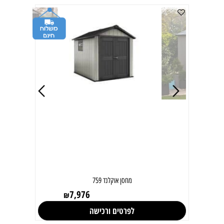
ן פקטור 6-3
מחסן High Store
2,656
4,644
₪
טים ורכישה
לפרטים ורכישה