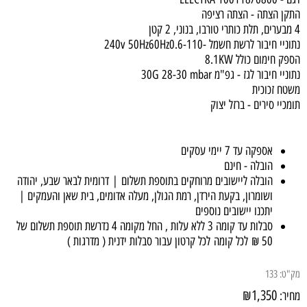
התקן הצתה - הצתה רציפה
4 מבערים, תלת כותרי טורבו, בנוני, 2 קטן
נתוניי חיבור לרשת חשמל -240v 50Hz60Hz0.6-110
הספק חימום כולל 8.1KW
נתוניי חיבור לגז - גפ"מ 30G 28-30 mbar
משטח זכוכית
תומכיי סירים - ברזל יצוק
אספקה עד 7 יימי עסקים
הובלה - חינם
הובלה ליישובים מרוחקים בתוספת תשלום | דרומית לבאר שבע, יהודה
ושומרון, בקעת הירדן, רמת הגולן, מעלה אדומים, בית שאן והעמקים |
יתכנו יישובים נוספים
סבלות עד קומה 3 ללא עלות , החל מקומה 4 נדרשת תוספת תשלום של
50 ₪ לכל קומה לכל קרטון עבור סבלות ידנית ( מדרגות )
מק"ט:
133
₪
1,350
מחיר: